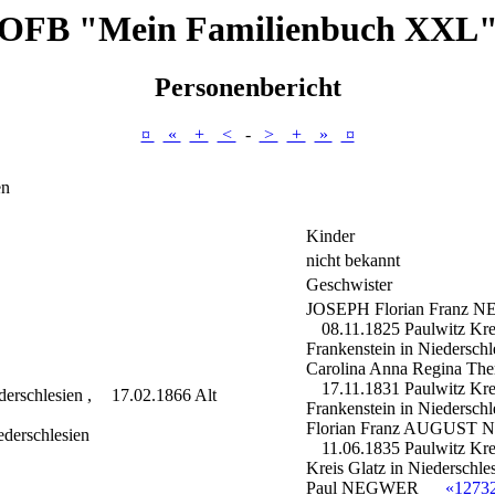
OFB "Mein Familienbuch XXL
Personenbericht
¤
«
+
<
-
>
+
»
¤
en
Kinder
nicht bekannt
Geschwister
JOSEPH Florian Franz
N
08.11.1825 Paulwitz Krei
Frankenstein in Niederschl
Carolina Anna Regina The
17.11.1831 Paulwitz Krei
derschlesien ,
17.02.1866 Alt
Frankenstein in Niederschl
Florian Franz AUGUST
N
ederschlesien
11.06.1835 Paulwitz Krei
Kreis Glatz in Niederschle
Paul
NEGWER
«1273