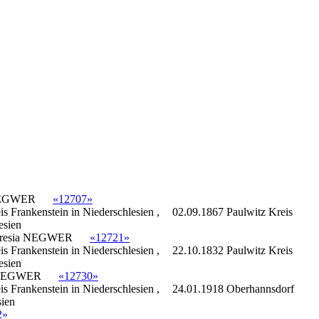
"
EGWER
«12707»
s Frankenstein in Niederschlesien ,
02.09.1867 Paulwitz Kreis
esien
resia
NEGWER
«12721»
s Frankenstein in Niederschlesien ,
22.10.1832 Paulwitz Kreis
esien
EGWER
«12730»
s Frankenstein in Niederschlesien ,
24.01.1918 Oberhannsdorf
sien
2»