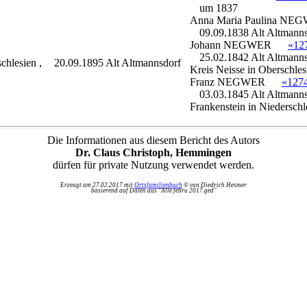
um 1837
Anna Maria Paulina
NEG
09.09.1838 Alt Altmanns
Johann
NEGWER
«12
25.02.1842 Alt Altmanns
chlesien ,
20.09.1895 Alt Altmannsdorf
Kreis Neisse in Oberschles
Franz
NEGWER
«127
03.03.1845 Alt Altmanns
Frankenstein in Niederschl
Die Informationen aus diesem Bericht des Autors
Dr. Claus Christoph, Hemmingen
dürfen für private Nutzung verwendet werden.
Erzeugt am 27.02.2017 mit
Ortsfamilienbuch
© von Diedrich Hesmer
basierend auf Daten aus "Alle febru 2017.ged"