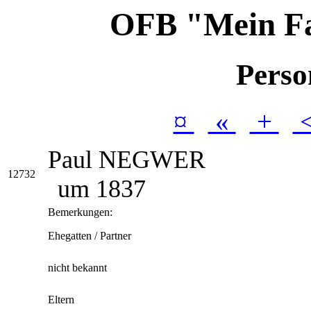
OFB "Mein F
Perso
¤
«
+
Paul
NEGWER
12732
um 1837
Bemerkungen:
Ehegatten / Partner
nicht bekannt
Eltern