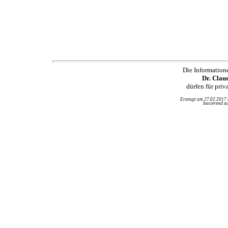
Die Information
Dr. Clau
dürfen für pri
Erzeugt am 27.02.2017
basierend au