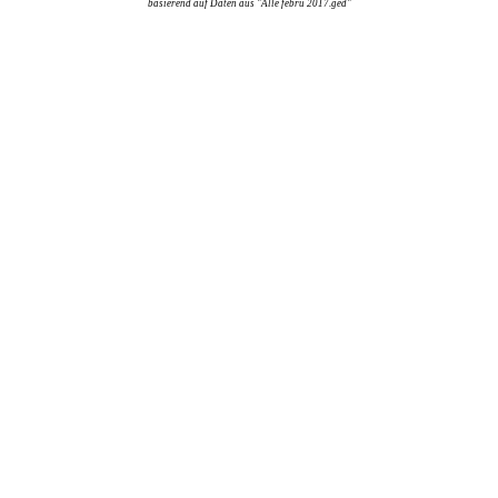
basierend auf Daten aus "Alle febru 2017.ged"