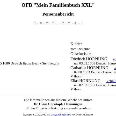
OFB "Mein Familienbuch XXL"
Personenbericht
¤
«
+
<
-
>
+
»
¤
Kinder
nicht bekannt
Geschwister
Friedrich
HORNUNG
«
5.1680 Deutsch Hause Bezirk Sternberg in
um 03.03.1658 Deutsch Hause
Catharina
HORNUNG
«
02.08.1663 Deutsch Hause Be
Mähren
Elias
HORNUNG
«7840
um 02.02.1667 Deutsch Hause
Mähren
Die Informationen aus diesem Bericht des Autors
Dr. Claus Christoph, Hemmingen
dürfen für private Nutzung verwendet werden.
Erzeugt am 27.02.2017 mit
Ortsfamilienbuch
© von Diedrich Hesmer