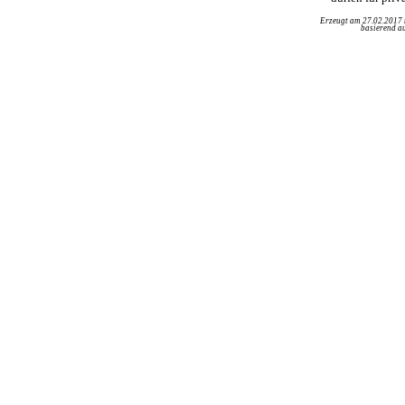
Erzeugt am 27.02.2017
basierend au