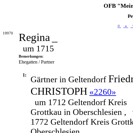
OFB "Mein
Pe
¤
«
19970
Regina
_
um 1715
Bemerkungen:
Ehegatten / Partner
1:
Fried
Gärtner in Geltendorf
CHRISTOPH
«2260»
um 1712 Geltendorf Kreis
Grottkau in Oberschlesien ,
1772 Geltendorf Kreis Grott
Oberschlesien