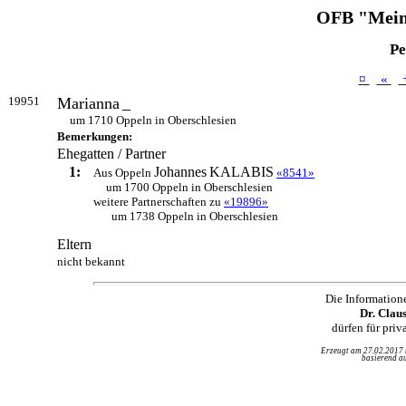
OFB "Mein
Pe
¤
«
19951
Marianna
_
um 1710 Oppeln in Oberschlesien
Bemerkungen:
Ehegatten / Partner
1:
Johannes
KALABIS
Aus Oppeln
«8541»
um 1700 Oppeln in Oberschlesien
weitere Partnerschaften zu
«19896»
um 1738 Oppeln in Oberschlesien
Eltern
nicht bekannt
Die Information
Dr. Clau
dürfen für pri
Erzeugt am 27.02.2017
basierend au