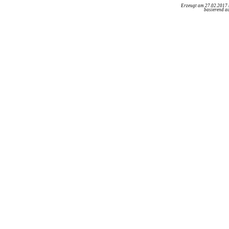
Erzeugt am 27.02.2017
basierend au