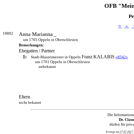
OFB "Mein
Pe
¤
«
19892
Anna Marianna
_
um 1705 Oppeln in Oberschlesien
Bemerkungen:
Ehegatten / Partner
1:
Franz
KALABIS
Stadt-Maurermeister in Oppeln
«8542»
um 1701 Oppeln in Oberschlesien
unbekannt
Eltern
nicht bekannt
Die Information
Dr. Clau
dürfen für pri
Erzeugt am 27.02.2017