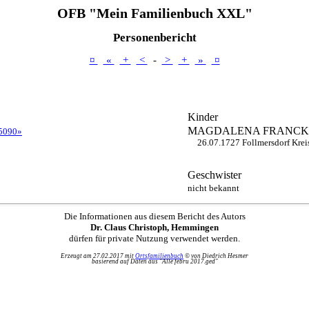
OFB "Mein Familienbuch XXL"
Personenbericht
¤
«
+
<
-
>
+
»
¤
Kinder
MAGDALENA
FRANCK
5090»
26.07.1727 Follmersdorf Krei
Geschwister
nicht bekannt
Die Informationen aus diesem Bericht des Autors
Dr. Claus Christoph, Hemmingen
dürfen für private Nutzung verwendet werden.
Erzeugt am 27.02.2017 mit
Ortsfamilienbuch
© von Diedrich Hesmer
basierend auf Daten aus "Alle febru 2017.ged"