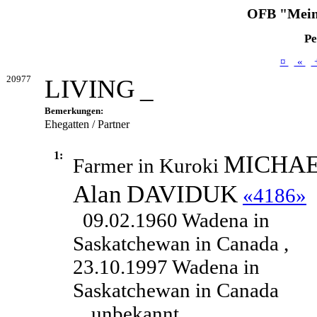
OFB "Mein
Pe
¤
«
20977
LIVING
_
Bemerkungen:
Ehegatten / Partner
1:
MICHA
Farmer in Kuroki
Alan
DAVIDUK
«4186»
09.02.1960 Wadena in
Saskatchewan in Canada ,
23.10.1997 Wadena in
Saskatchewan in Canada
unbekannt