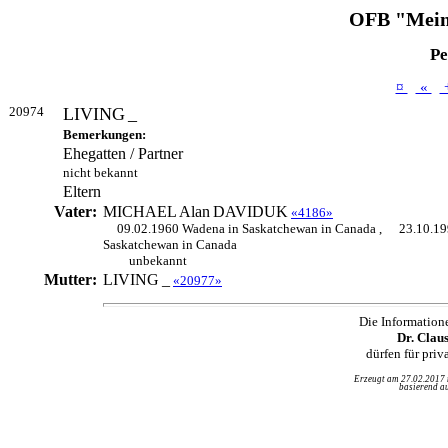
OFB "Mein
Pe
¤
«
20974
LIVING
_
Bemerkungen:
Ehegatten / Partner
nicht bekannt
Eltern
Vater:
MICHAEL Alan
DAVIDUK
«4186»
09.02.1960 Wadena in Saskatchewan in Canada ,
23.10.19
Saskatchewan in Canada
unbekannt
Mutter:
LIVING
_
«20977»
Die Information
Dr. Clau
dürfen für pri
Erzeugt am 27.02.2017
basierend au