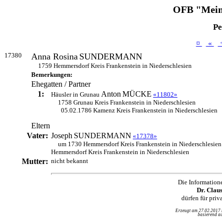
OFB "Mein
Pe
¤
«
17380
Anna Rosina
SUNDERMANN
1759 Hemmersdorf Kreis Frankenstein in Niederschlesien
Bemerkungen:
Ehegatten / Partner
1:
Anton
MÜCKE
Häusler in Grunau
«11802»
1758 Grunau Kreis Frankenstein in Niederschlesien
05.02.1786 Kamenz Kreis Frankenstein in Niederschlesien
Eltern
Vater:
Joseph
SUNDERMANN
«17378»
um 1730 Hemmersdorf Kreis Frankenstein in Niederschlesien
Hemmersdorf Kreis Frankenstein in Niederschlesien
Mutter:
nicht bekannt
Die Information
Dr. Clau
dürfen für pri
Erzeugt am 27.02.2017
basierend au