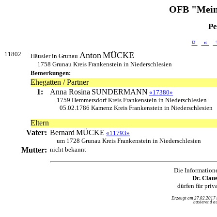
OFB "Mein
Pe
¤
«
11802
Anton
MÜCKE
Häusler in Grunau
1758 Grunau Kreis Frankenstein in Niederschlesien
Bemerkungen:
Ehegatten / Partner
1:
Anna Rosina
SUNDERMANN
«17380»
1759 Hemmersdorf Kreis Frankenstein in Niederschlesien
05.02.1786 Kamenz Kreis Frankenstein in Niederschlesien
Eltern
Vater:
Bernard
MÜCKE
«11793»
um 1728 Grunau Kreis Frankenstein in Niederschlesien
Mutter:
nicht bekannt
Die Information
Dr. Clau
dürfen für pri
Erzeugt am 27.02.2017
basierend au