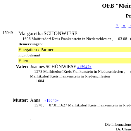
OFB "Mein
Pe
¤
«
15949
Margaretha
SCHÖNWIESE
1606 Maifritzdorf Kreis Frankenstein in Niederschlesien ,
03.08.1
Bemerkungen:
Ehegatten / Partner
nicht bekannt
Eltern
Vater:
Joannes
SCHÖNWIESE
«15947»
1578 Maifritzdorf Kreis Frankenstein in Niederschlesien ,
Maifritzdorf Kreis Frankenstein in Niederschlesien
1604
Mutter:
Anna
_
«19645»
1578 ,
07.01.1627 Maifritzdorf Kreis Frankenstein in Nied
Die Information
Dr. Clau