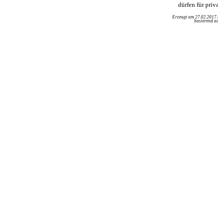
dürfen für pri
Erzeugt am 27.02.2017
basierend au