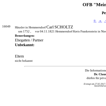
OFB "Mein
Pe
¤
«
16049
Carl
SCHOLTZ
Häusler in Hemmersdorf
um 1752 ,
vor 04.11.1821 Hemmersdorf Kreis Frankenstein in Nie
Bemerkungen:
Ehegatten / Partner
Unbekannt:
Eltern
nicht bekannt
Die Information
Dr. Clau
dürfen für pri
Erzeugt am 27.02.2017
basierend au