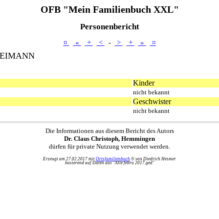
OFB "Mein Familienbuch XXL"
Personenbericht
¤
«
+
<
-
>
+
»
¤
EIMANN
Kinder
nicht bekannt
Geschwister
nicht bekannt
Die Informationen aus diesem Bericht des Autors
Dr. Claus Christoph, Hemmingen
dürfen für private Nutzung verwendet werden.
Erzeugt am 27.02.2017 mit
Ortsfamilienbuch
© von Diedrich Hesmer
basierend auf Daten aus "Alle febru 2017.ged"