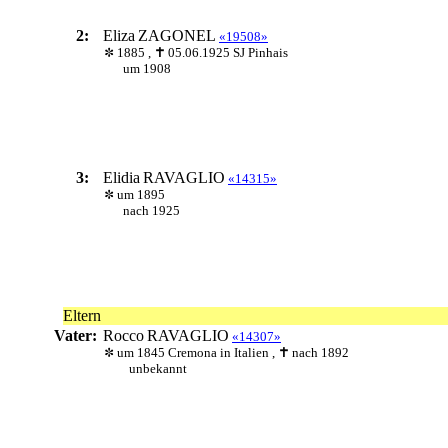
2:
Eliza
ZAGONEL
«19508»
1885 ,
05.06.1925 SJ Pinhais
um 1908
3:
Elidia
RAVAGLIO
«14315»
um 1895
nach 1925
Eltern
Vater:
Rocco
RAVAGLIO
«14307»
um 1845 Cremona in Italien ,
nach 1892
unbekannt