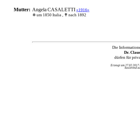
Mutter:
Angela
CASALETTI
«1916»
um 1850 Italia ,
nach 1892
Die Information
Dr. Clau
dürfen für pri
Erzeugt am 27.02.2017
basierend au