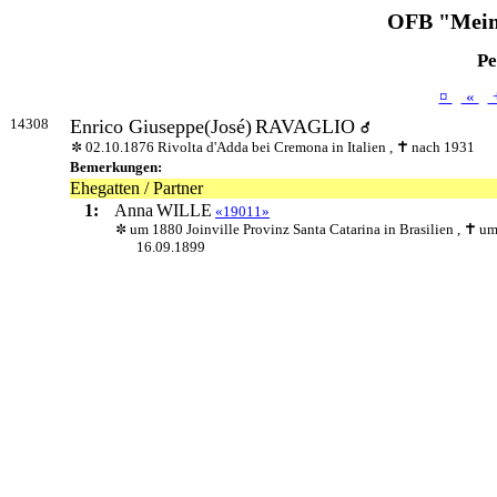
OFB "Mein
Pe
¤
«
14308
Enrico Giuseppe(José)
RAVAGLIO
02.10.1876 Rivolta d'Adda bei Cremona in Italien ,
nach 1931
Bemerkungen:
Ehegatten / Partner
1:
Anna
WILLE
«19011»
um 1880 Joinville Provinz Santa Catarina in Brasilien ,
um
16.09.1899