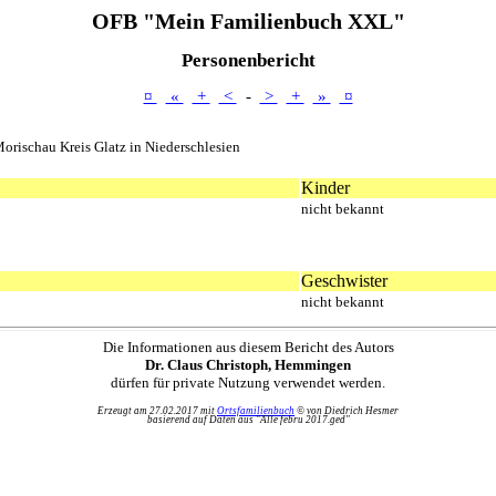
OFB "Mein Familienbuch XXL"
Personenbericht
¤
«
+
<
-
>
+
»
¤
orischau Kreis Glatz in Niederschlesien
Kinder
nicht bekannt
Geschwister
nicht bekannt
Die Informationen aus diesem Bericht des Autors
Dr. Claus Christoph, Hemmingen
dürfen für private Nutzung verwendet werden.
Erzeugt am 27.02.2017 mit
Ortsfamilienbuch
© von Diedrich Hesmer
basierend auf Daten aus "Alle febru 2017.ged"