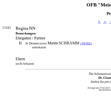
OFB "Mein
Pe
¤
«
13182
Regina
NN
Bemerkungen:
Ehegatten / Partner
1:
Martin
SCHRAMM
In Demanczewo
«16162»
unbekannt
Eltern
nicht bekannt
Die Information
Dr. Clau
dürfen für pri
Erzeugt am 27.02.2017
basierend au