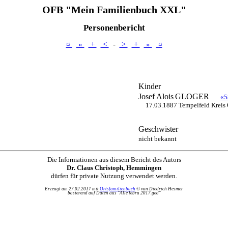
OFB "Mein Familienbuch XXL"
Personenbericht
¤
«
+
<
-
>
+
»
¤
Kinder
Josef Alois
GLOGER
«5
17.03.1887 Tempelfeld Kreis 
Geschwister
nicht bekannt
Die Informationen aus diesem Bericht des Autors
Dr. Claus Christoph, Hemmingen
dürfen für private Nutzung verwendet werden.
Erzeugt am 27.02.2017 mit
Ortsfamilienbuch
© von Diedrich Hesmer
basierend auf Daten aus "Alle febru 2017.ged"