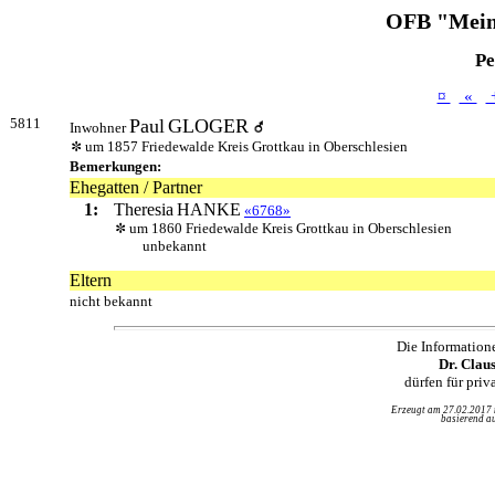
OFB "Mein
Pe
¤
«
5811
Paul
GLOGER
Inwohner
um 1857 Friedewalde Kreis Grottkau in Oberschlesien
Bemerkungen:
Ehegatten / Partner
1:
Theresia
HANKE
«6768»
um 1860 Friedewalde Kreis Grottkau in Oberschlesien
unbekannt
Eltern
nicht bekannt
Die Information
Dr. Clau
dürfen für pri
Erzeugt am 27.02.2017
basierend au