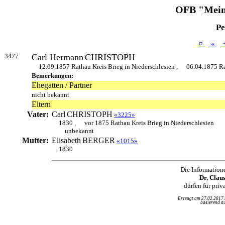
OFB "Mein
Pe
¤
«
3477
Carl Hermann
CHRISTOPH
12.09.1857 Rathau Kreis Brieg in Niederschlesien ,
06.04.1875 Ra
Bemerkungen:
Ehegatten / Partner
nicht bekannt
Eltern
Vater:
Carl
CHRISTOPH
«3225»
1830 ,
vor 1875 Rathau Kreis Brieg in Niederschlesien
unbekannt
Mutter:
Elisabeth
BERGER
«1015»
1830
Die Information
Dr. Clau
dürfen für pri
Erzeugt am 27.02.2017
basierend au