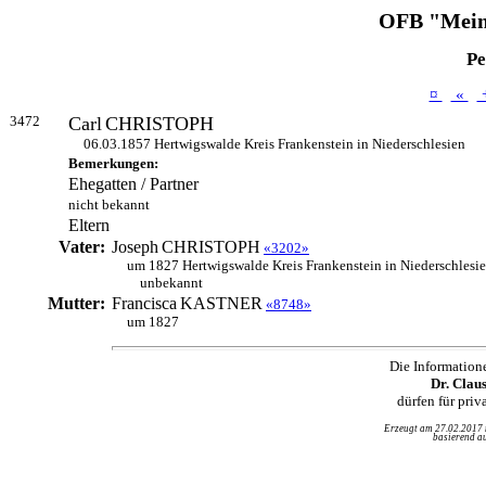
OFB "Mein
Pe
¤
«
3472
Carl
CHRISTOPH
06.03.1857 Hertwigswalde Kreis Frankenstein in Niederschlesien
Bemerkungen:
Ehegatten / Partner
nicht bekannt
Eltern
Vater:
Joseph
CHRISTOPH
«3202»
um 1827 Hertwigswalde Kreis Frankenstein in Niederschlesi
unbekannt
Mutter:
Francisca
KASTNER
«8748»
um 1827
Die Information
Dr. Clau
dürfen für pri
Erzeugt am 27.02.2017
basierend au