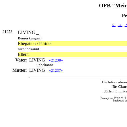
OFB "Mein
Pe
¤
«
21253
LIVING
_
Bemerkungen:
Ehegatten / Partner
nicht bekannt
Eltern
Vater:
LIVING
_
«21238»
unbekannt
Mutter:
LIVING
_
«21237»
Die Information
Dr. Clau
dürfen für pri
Erzeugt am 27.02.2017
basierend au