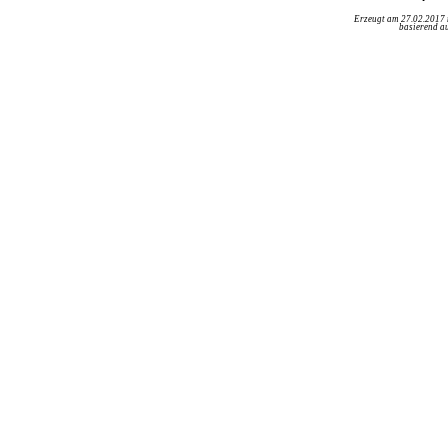
Erzeugt am 27.02.2017
basierend au