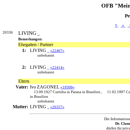
OFB "Mein
Pe
¤
«
20336
LIVING
_
Bemerkungen:
Ehegatten / Partner
1:
LIVING
_
«22407»
unbekannt
2:
LIVING
_
«22414»
unbekannt
Eltern
Vater:
Ivo
ZAGONEL
«19509»
13.09.1927 Curitiba in Parana in Brasilien ,
11.02.1997 Cur
in Brasilien
unbekannt
Mutter:
LIVING
_
«20357»
Die Information
Dr. Clau
dürfen für pri