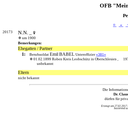
OFB "Mein
Pe
¤
«
20173
N.N.
_
um 1900
Bemerkungen:
Ehegatten / Partner
1:
Emil
BABEL
Berufssoldat
Unteroffizier
«381»
01.02.1899 Roben Kreis Leobschütz in Oberschlesien ,
19
unbekannt
Eltern
nicht bekannt
Die Information
Dr. Clau
dürfen für pri
Erzeugt am 27.02.2017
basierend au