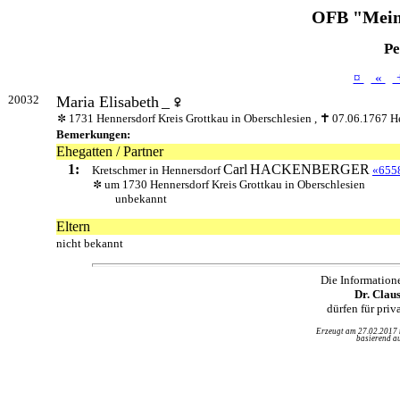
OFB "Mein
Pe
¤
«
20032
Maria Elisabeth
_
1731 Hennersdorf Kreis Grottkau in Oberschlesien ,
07.06.1767 He
Bemerkungen:
Ehegatten / Partner
1:
Carl
HACKENBERGER
Kretschmer in Hennersdorf
«655
um 1730 Hennersdorf Kreis Grottkau in Oberschlesien
unbekannt
Eltern
nicht bekannt
Die Information
Dr. Clau
dürfen für pri
Erzeugt am 27.02.2017
basierend au