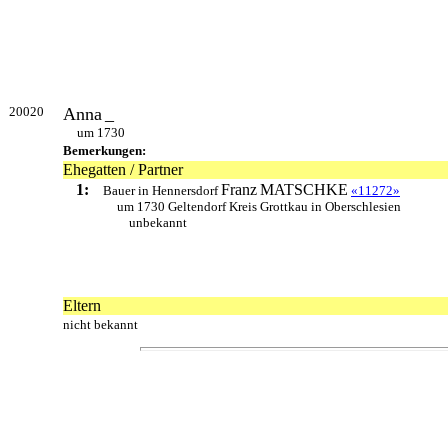
20020
Anna
_
um 1730
Bemerkungen:
Ehegatten / Partner
1:
Franz
MATSCHKE
Bauer in Hennersdorf
«11272»
um 1730 Geltendorf Kreis Grottkau in Oberschlesien
unbekannt
Eltern
nicht bekannt