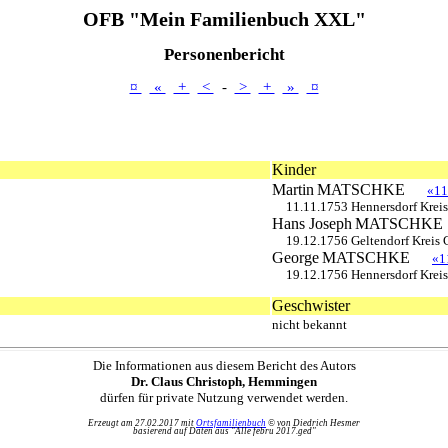
OFB "Mein Familienbuch XXL"
Personenbericht
¤
«
+
<
-
>
+
»
¤
Kinder
Martin
MATSCHKE
«11
11.11.1753 Hennersdorf Kreis
Hans Joseph
MATSCHKE
19.12.1756 Geltendorf Kreis 
George
MATSCHKE
«1
19.12.1756 Hennersdorf Kreis
Geschwister
nicht bekannt
Die Informationen aus diesem Bericht des Autors
Dr. Claus Christoph, Hemmingen
dürfen für private Nutzung verwendet werden.
Erzeugt am 27.02.2017 mit
Ortsfamilienbuch
© von Diedrich Hesmer
basierend auf Daten aus "Alle febru 2017.ged"