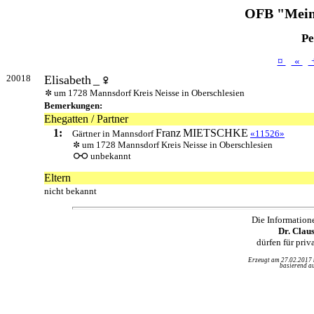
OFB "Mein
Pe
¤
«
20018
Elisabeth
_
um 1728 Mannsdorf Kreis Neisse in Oberschlesien
Bemerkungen:
Ehegatten / Partner
1:
Franz
MIETSCHKE
Gärtner in Mannsdorf
«11526»
um 1728 Mannsdorf Kreis Neisse in Oberschlesien
unbekannt
Eltern
nicht bekannt
Die Information
Dr. Clau
dürfen für pri
Erzeugt am 27.02.2017
basierend au