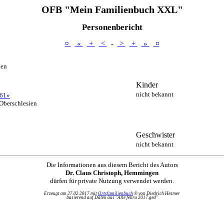
OFB "Mein Familienbuch XXL"
Personenbericht
¤
«
+
<
-
>
+
»
¤
ien
Kinder
nicht bekannt
61»
Oberschlesien
Geschwister
nicht bekannt
Die Informationen aus diesem Bericht des Autors
Dr. Claus Christoph, Hemmingen
dürfen für private Nutzung verwendet werden.
Erzeugt am 27.02.2017 mit
Ortsfamilienbuch
© von Diedrich Hesmer
basierend auf Daten aus "Alle febru 2017.ged"