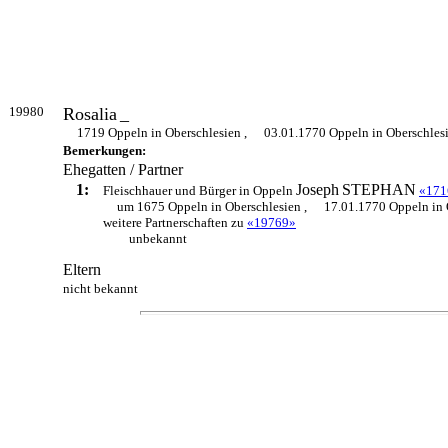
19980
Rosalia
_
1719 Oppeln in Oberschlesien ,
03.01.1770 Oppeln in Oberschles
Bemerkungen:
Ehegatten / Partner
1:
Joseph
STEPHAN
Fleischhauer und Bürger in Oppeln
«171
um 1675 Oppeln in Oberschlesien ,
17.01.1770 Oppeln in 
weitere Partnerschaften zu
«19769»
unbekannt
Eltern
nicht bekannt