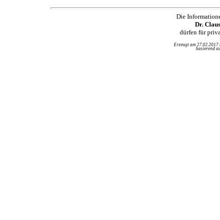
Die Information
Dr. Clau
dürfen für pri
Erzeugt am 27.02.2017
basierend au