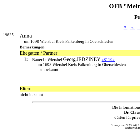
OFB "Mein
Pe
¤
«
19835
Anna
_
um 1698 Wiersbel Kreis Falkenberg in Oberschlesien
Bemerkungen:
Ehegatten / Partner
1:
Georg
JEDZINEY
Bauer in Wiersbel
«8110»
um 1698 Wiersbel Kreis Falkenberg in Oberschlesien
unbekannt
Eltern
nicht bekannt
Die Information
Dr. Clau
dürfen für pri
Erzeugt am 27.02.2017
basierend au