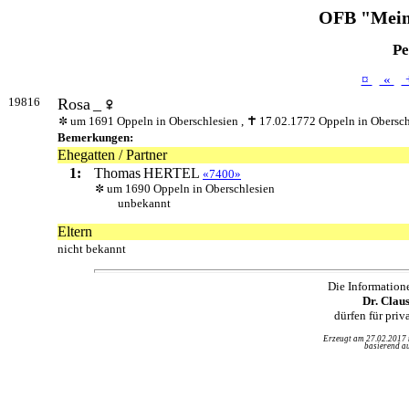
OFB "Mein
Pe
¤
«
19816
Rosa
_
um 1691 Oppeln in Oberschlesien ,
17.02.1772 Oppeln in Obersch
Bemerkungen:
Ehegatten / Partner
1:
Thomas
HERTEL
«7400»
um 1690 Oppeln in Oberschlesien
unbekannt
Eltern
nicht bekannt
Die Information
Dr. Clau
dürfen für pri
Erzeugt am 27.02.2017
basierend au