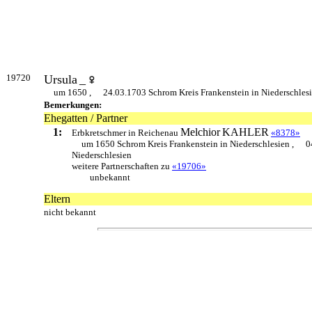
19720
Ursula
_
um 1650 ,
24.03.1703 Schrom Kreis Frankenstein in Niederschles
Bemerkungen:
Ehegatten / Partner
1:
Melchior
KAHLER
Erbkretschmer in Reichenau
«8378»
um 1650 Schrom Kreis Frankenstein in Niederschlesien ,
0
Niederschlesien
weitere Partnerschaften zu
«19706»
unbekannt
Eltern
nicht bekannt