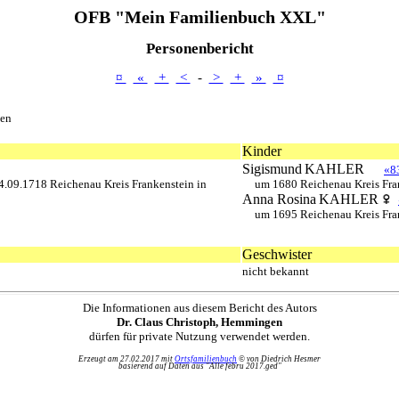
OFB "Mein Familienbuch XXL"
Personenbericht
¤
«
+
<
-
>
+
»
¤
ien
Kinder
Sigismund
KAHLER
«8
4.09.1718 Reichenau Kreis Frankenstein in
um 1680 Reichenau Kreis Fran
Anna Rosina
KAHLER
um 1695 Reichenau Kreis Fran
Geschwister
nicht bekannt
Die Informationen aus diesem Bericht des Autors
Dr. Claus Christoph, Hemmingen
dürfen für private Nutzung verwendet werden.
Erzeugt am 27.02.2017 mit
Ortsfamilienbuch
© von Diedrich Hesmer
basierend auf Daten aus "Alle febru 2017.ged"