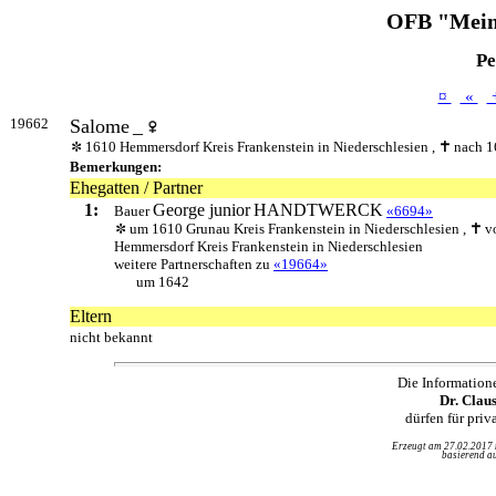
OFB "Mein
Pe
¤
«
19662
Salome
_
1610 Hemmersdorf Kreis Frankenstein in Niederschlesien ,
nach 1
Bemerkungen:
Ehegatten / Partner
1:
George junior
HANDTWERCK
Bauer
«6694»
um 1610 Grunau Kreis Frankenstein in Niederschlesien ,
v
Hemmersdorf Kreis Frankenstein in Niederschlesien
weitere Partnerschaften zu
«19664»
um 1642
Eltern
nicht bekannt
Die Information
Dr. Clau
dürfen für pri
Erzeugt am 27.02.2017
basierend au