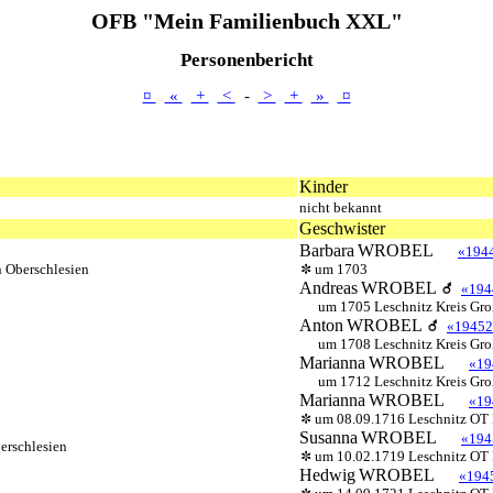
OFB "Mein Familienbuch XXL"
Personenbericht
¤
«
+
<
-
>
+
»
¤
Kinder
nicht bekannt
Geschwister
Barbara
WROBEL
«194
n Oberschlesien
um 1703
Andreas
WROBEL
«194
um 1705 Leschnitz Kreis Groß
Anton
WROBEL
«19452
um 1708 Leschnitz Kreis Groß
Marianna
WROBEL
«19
um 1712 Leschnitz Kreis Groß
Marianna
WROBEL
«19
um 08.09.1716 Leschnitz OT K
Susanna
WROBEL
«194
erschlesien
um 10.02.1719 Leschnitz OT K
Hedwig
WROBEL
«194