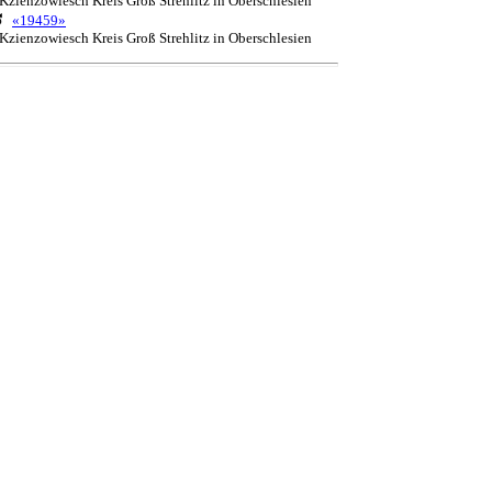
zienzowiesch Kreis Groß Strehlitz in Oberschlesien
«19459»
zienzowiesch Kreis Groß Strehlitz in Oberschlesien