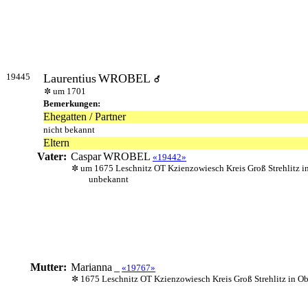
19445
Laurentius
WROBEL
um 1701
Bemerkungen:
Ehegatten / Partner
nicht bekannt
Eltern
Vater:
Caspar
WROBEL
«19442»
um 1675 Leschnitz OT Kzienzowiesch Kreis Groß Strehlitz i
unbekannt
Mutter:
Marianna
_
«19767»
1675 Leschnitz OT Kzienzowiesch Kreis Groß Strehlitz in Ob