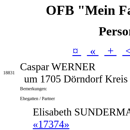
OFB "Mein F
Perso
¤
«
+
Caspar
WERNER
18831
um 1705 Dörndorf Kreis 
Bemerkungen:
Ehegatten / Partner
Elisabeth
SUNDERM
«17374»