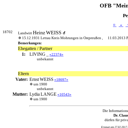
OFB "Mein
Pe
¤
«
18702
Heinz
WEISS
Landwirt
15.12.1931 Lettau Kreis Mohrungen in Ostpreußen ,
11.03.2013 P
Bemerkungen:
Ehegatten / Partner
1:
LIVING
_
«22374»
unbekannt
Eltern
Vater:
Ernst
WEISS
«18697»
um 1900
unbekannt
Mutter:
Lydia
LANGE
«10543»
um 1900
Die Information
Dr. Clau
dürfen für pri
Erzeugt am 27.02.2017