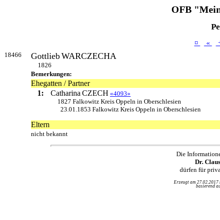
OFB "Mein
Pe
¤
«
18466
Gottlieb
WARCZECHA
1826
Bemerkungen:
Ehegatten / Partner
1:
Catharina
CZECH
«4093»
1827 Falkowitz Kreis Oppeln in Oberschlesien
23.01.1853 Falkowitz Kreis Oppeln in Oberschlesien
Eltern
nicht bekannt
Die Information
Dr. Clau
dürfen für pri
Erzeugt am 27.02.2017
basierend au