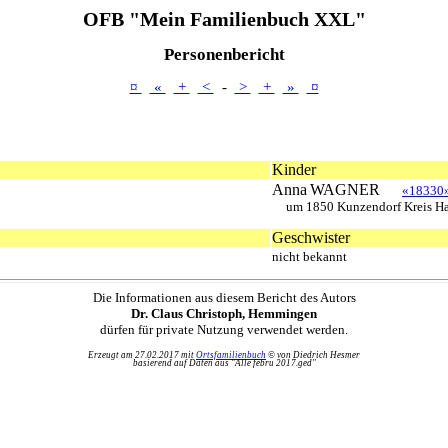
OFB "Mein Familienbuch XXL"
Personenbericht
¤
«
+
<
-
>
+
»
¤
Kinder
Anna
WAGNER
«18330
um 1850 Kunzendorf Kreis Ha
Geschwister
nicht bekannt
Die Informationen aus diesem Bericht des Autors
Dr. Claus Christoph, Hemmingen
dürfen für private Nutzung verwendet werden.
Erzeugt am 27.02.2017 mit
Ortsfamilienbuch
© von Diedrich Hesmer
basierend auf Daten aus "Alle febru 2017.ged"