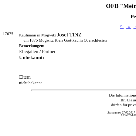
OFB "Mein
Pe
¤
«
17675
Josef
TINZ
Kaufmann in Mogwitz
um 1875 Mogwitz Kreis Grottkau in Oberschlesien
Bemerkungen:
Ehegatten / Partner
Unbekannt:
Eltern
nicht bekannt
Die Information
Dr. Clau
dürfen für pri
Erzeugt am 27.02.2017
basierend au