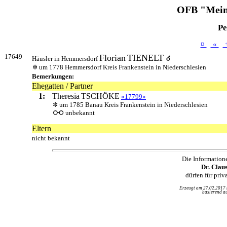
OFB "Mein
Pe
¤
«
17649
Florian
TIENELT
Häusler in Hemmersdorf
um 1778 Hemmersdorf Kreis Frankenstein in Niederschlesien
Bemerkungen:
Ehegatten / Partner
1:
Theresia
TSCHÖKE
«17799»
um 1785 Banau Kreis Frankenstein in Niederschlesien
unbekannt
Eltern
nicht bekannt
Die Information
Dr. Clau
dürfen für pri
Erzeugt am 27.02.2017
basierend au