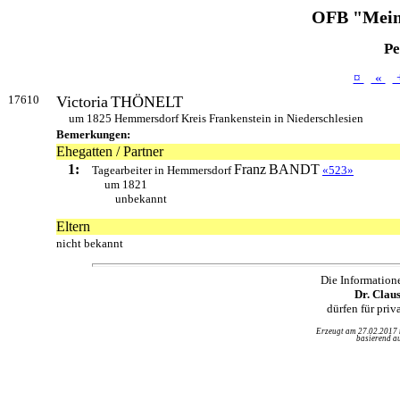
OFB "Mein
Pe
¤
«
17610
Victoria
THÖNELT
um 1825 Hemmersdorf Kreis Frankenstein in Niederschlesien
Bemerkungen:
Ehegatten / Partner
1:
Franz
BANDT
Tagearbeiter in Hemmersdorf
«523»
um 1821
unbekannt
Eltern
nicht bekannt
Die Information
Dr. Clau
dürfen für pri
Erzeugt am 27.02.2017
basierend au