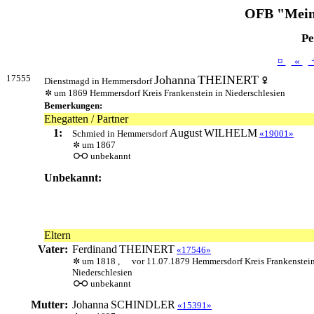
OFB "Mein
Pe
¤
«
17555
Johanna
THEINERT
Dienstmagd in Hemmersdorf
um 1869 Hemmersdorf Kreis Frankenstein in Niederschlesien
Bemerkungen:
Ehegatten / Partner
1:
August
WILHELM
Schmied in Hemmersdorf
«19001»
um 1867
unbekannt
Unbekannt:
Eltern
Vater:
Ferdinand
THEINERT
«17546»
um 1818 ,
vor 11.07.1879 Hemmersdorf Kreis Frankenstein
Niederschlesien
unbekannt
Mutter:
Johanna
SCHINDLER
«15391»