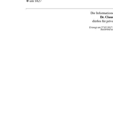
um 1827
Die Information
Dr. Clau
dürfen für pri
Erzeugt am 27.02.2017
basierend au