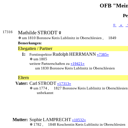
OFB "Mein
Pe
¤
«
17316
Mathilde
STRODT
um 1810 Boronow Kreis Lublinitz in Oberschlesien ,
1849
Bemerkungen:
Ehegatten / Partner
1:
Rudolph
HERRMANN
Forstinspektor
«7385»
um 1805
weitere Partnerschaften zu
«19421»
um 1830 Boronow Kreis Lublinitz in Oberschlesien
Eltern
Vater:
Carl
STRODT
«17313»
um 1774 ,
1827 Boronow Kreis Lublinitz in Oberschlesien
unbekannt
Mutter:
Sophie
LAMPRECHT
«10532»
1782 ,
1848 Koschentin Kreis Lublinitz in Oberschlesien