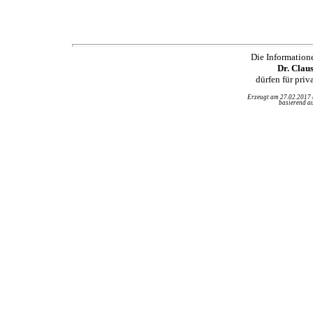
Die Information
Dr. Clau
dürfen für pri
Erzeugt am 27.02.2017
basierend au