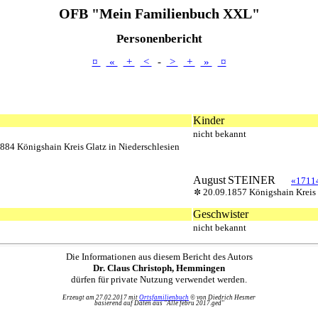
OFB "Mein Familienbuch XXL"
Personenbericht
¤
«
+
<
-
>
+
»
¤
Kinder
nicht bekannt
1884 Königshain Kreis Glatz in Niederschlesien
August
STEINER
«1711
20.09.1857 Königshain Kreis 
Geschwister
nicht bekannt
Die Informationen aus diesem Bericht des Autors
Dr. Claus Christoph, Hemmingen
dürfen für private Nutzung verwendet werden.
Erzeugt am 27.02.2017 mit
Ortsfamilienbuch
© von Diedrich Hesmer
basierend auf Daten aus "Alle febru 2017.ged"