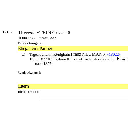
17107
Theresia
STEINER
kath.
um 1827 ,
vor 1887
Bemerkungen:
Ehegatten / Partner
1:
Franz
NEUMANN
Tagearbeiter in Könighain
«13022»
um 1827 Königshain Kreis Glatz in Niederschlesien ,
vor 
nach 1857
Unbekannt:
Eltern
nicht bekannt