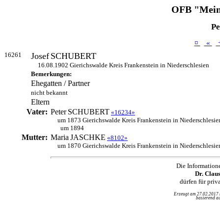
OFB "Mein
Pe
¤
«
16261
Josef
SCHUBERT
16.08.1902 Gierichswalde Kreis Frankenstein in Niederschlesien
Bemerkungen:
Ehegatten / Partner
nicht bekannt
Eltern
Vater:
Peter
SCHUBERT
«16234»
um 1873 Gierichswalde Kreis Frankenstein in Niederschlesie
um 1894
Mutter:
Maria
JASCHKE
«8102»
um 1870 Gierichswalde Kreis Frankenstein in Niederschlesie
Die Information
Dr. Clau
dürfen für pri
Erzeugt am 27.02.2017
basierend au