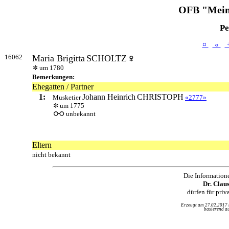
OFB "Mein
Pe
¤
«
16062
Maria Brigitta
SCHOLTZ
um 1780
Bemerkungen:
Ehegatten / Partner
1:
Johann Heinrich
CHRISTOPH
Musketier
«2777»
um 1775
unbekannt
Eltern
nicht bekannt
Die Information
Dr. Clau
dürfen für pri
Erzeugt am 27.02.2017
basierend au