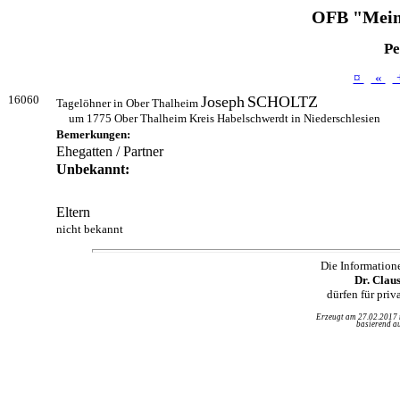
OFB "Mein
Pe
¤
«
16060
Joseph
SCHOLTZ
Tagelöhner in Ober Thalheim
um 1775 Ober Thalheim Kreis Habelschwerdt in Niederschlesien
Bemerkungen:
Ehegatten / Partner
Unbekannt:
Eltern
nicht bekannt
Die Information
Dr. Clau
dürfen für pri
Erzeugt am 27.02.2017
basierend au